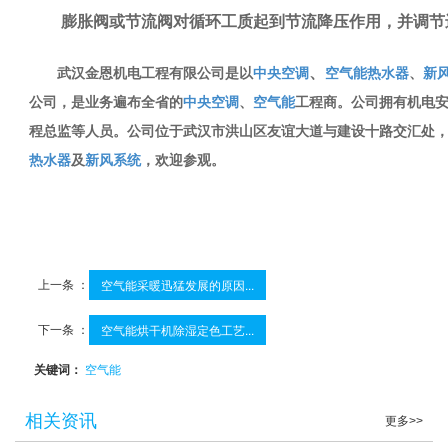
膨胀阀或节流阀对循环工质起到节流降压作用，并调节
武汉金恩机电工程有限公司是以
中央空调
空气能热水器
、
新
、
公司，是业务遍布全省的
中央空调
、
空气能
工程商。公司拥有机电
程总监等人员。公司位于武汉市洪山区友谊大道与建设十路交汇处
热水器
及
新风系统
，欢迎参观。
上一条 ：
空气能采暖迅猛发展的原因...
下一条 ：
空气能烘干机除湿定色工艺...
关键词：
空气能
相关资讯
更多>>