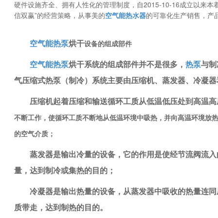
硬件设施齐全、拥有人性化的管理制度，自2015-10-16成立以来
信双赢”的经营策略，从事美的
空气能热水器
的可靠化生产销售，产
设备的组成部件
空气能热泵
烘干
空气能热泵
烘干系统的组成部件并不是很多，
热泵
与制
气压缩式热泵（制冷）系统主要由压缩机、蒸发器、冷凝器
压缩机起着压缩和输送循环工质从低温低压处到高温高
不断工作，使循环工质不断地从低温环境中吸热，并向高温环境放
的空气介质；
蒸发器是输出冷量的设备，它的作用是使经节流阀流入
量，达到制冷或集热的目的；
冷凝器是输出热量的设备，从蒸发器中吸收的热量连同
质带走，达到制热的目的。