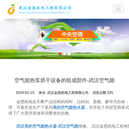
首页
关于金恩
产品展示
新闻动态
成功案例
图库展示
留言反馈
联系
空气能热泵烘干设备的组成部件-武汉空气能
2024-01-15
来自:
武汉金恩机电工程有限公司
浏览次数:335
金恩机电在不断产品结构的同时，以特别、新颖、豪华为目标
理，可靠开发生产了系列
美的
空气能热水器
，并开拓了内贸贸易形
得了广大需求群体和消费者的信赖。
武汉美的空气能
热水器
-
武汉空气能
维修。 武汉金恩机电工程有