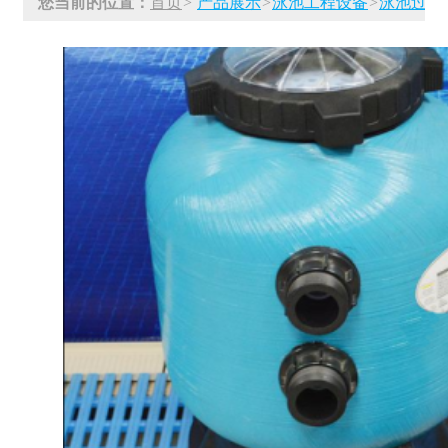
您当前的位置：
首页
>
产品展示
>
泳池工程设备
>
泳池过滤