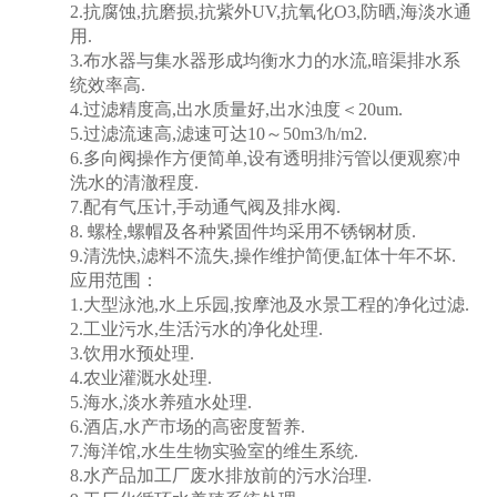
2.抗腐蚀,抗磨损,抗紫外UV,抗氧化O3,防晒,海淡水通
用.
3.布水器与集水器形成均衡水力的水流,暗渠排水系
统效率高.
4.过滤精度高,出水质量好,出水浊度＜20um.
5.过滤流速高,滤速可达10～50m3/h/m2.
6.多向阀操作方便简单,设有透明排污管以便观察冲
洗水的清澈程度.
7.配有气压计,手动通气阀及排水阀.
8. 螺栓,螺帽及各种紧固件均采用不锈钢材质.
9.清洗快,滤料不流失,操作维护简便,缸体十年不坏.
应用范围：
1.大型泳池,水上乐园,按摩池及水景工程的净化过滤.
2.工业污水,生活污水的净化处理.
3.饮用水预处理.
4.农业灌溉水处理.
5.海水,淡水养殖水处理.
6.酒店,水产市场的高密度暂养.
7.海洋馆,水生生物实验室的维生系统.
8.水产品加工厂废水排放前的污水治理.