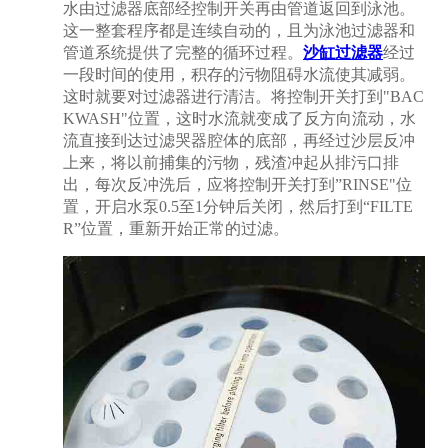
水由过滤器底部经控制开关再由管道返回到泳池。
这一整套程序都是连续自动的，且为泳池过滤器和
管道系统提供了完整的循环过程。
沙缸过滤器
经过
一段时间的使用，积存的污物阻碍水流使其减弱。
这时就要对过滤器进行清洁。将控制开关打到"BAC
KWASH"位置，这时水流就变成了反方向流动，水
流直接到达过滤哭器腔体的底部，再经过沙层反冲
上来，将以前捕集的污物，残渣冲起从排污口排
出，每次反冲洗后，应将控制开关打到”RINSE"位
置，开启水泵0.5至1分钟后关闭，然后打到“FILTE
R”位置，重新开始正常的过滤。