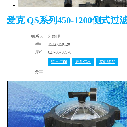
爱克 QS系列450-1200侧式
联系人：
刘经理
手机：
15327359120
座机：
027-86790970
留言咨询
更多信息
立刻购买
分享：