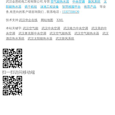
武汉金恩机电工程有限公司,专营
空气能热水器
中央空调
新风系统
太
阳能热水器
烘干机组
泳池工程设备
智慧校园平台
推荐产品
等业
务,有意向的客户请咨询我们，联系电话：
15327359120
技术支持:
武汉华企在线
网站地图
XML
本站关键字:
武汉空气能
武汉中央空调
武汉格力中央空调
武汉美的中
央空调
武汉奥克斯中央空调
武汉空气能热泵
武汉空气能热水器
武汉
酒店热水系统
武汉太阳能热水器
武汉新风系统
扫一扫访问移动端