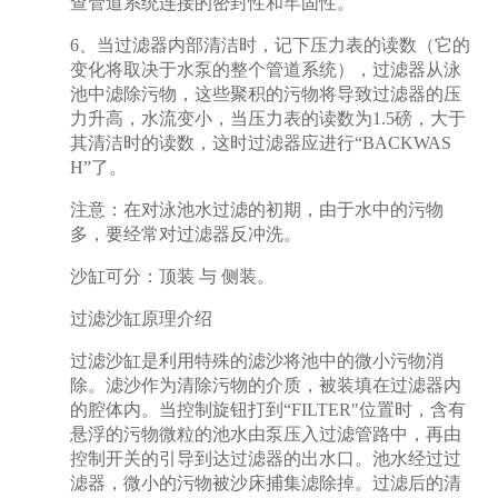
查管道系统连接的密封性和牢固性。
6、当过滤器内部清洁时，记下压力表的读数（它的
变化将取决于水泵的整个管道系统），过滤器从泳
池中滤除污物，这些聚积的污物将导致过滤器的压
力升高，水流变小，当压力表的读数为1.5磅，大于
其清洁时的读数，这时过滤器应进行“BACKWAS
H”了。
注意：在对泳池水过滤的初期，由于水中的污物
多，要经常对过滤器反冲洗。
沙缸可分：顶装 与 侧装。
过滤沙缸原理介绍
过滤沙缸是利用特殊的滤沙将池中的微小污物消
除。滤沙作为清除污物的介质，被装填在过滤器内
的腔体内。当控制旋钮打到“FILTER"位置时，含有
悬浮的污物微粒的池水由泵压入过滤管路中，再由
控制开关的引导到达过滤器的出水口。池水经过过
滤器，微小的污物被沙床捕集滤除掉。过滤后的清