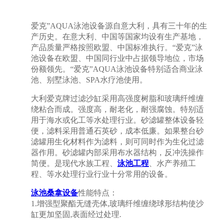
爱克”AQUA泳池设备源自意大利，具有三十年的生
产历史。在意大利、中国等国家均设有生产基地，
产品质量严格按照欧盟、中国标准执行。“爱克”泳
池设备在欧盟、中国同行业中占据领导地位，市场
份额领先。“爱克”AQUA泳池设备特别适合商业泳
池、别墅泳池、SPA水疗池使用。
大利爱克牌过滤沙缸采用高强度树脂和玻璃纤维缠
绕粘合而成。强度高，耐老化，耐强腐蚀。特别适
用于海水或化工等水处理行业。砂滤罐整体设备轻
便，滤料采用普通石英砂，成本低廉。如果整台砂
滤罐用生化材料作为滤料，则可同时作为生化过滤
器作用。砂滤罐内部采用布水器结构，反冲洗操作
简便。是现代水族工程、
泳池工程
、水产养殖工
程、等水处理行业行业十分常用的设备。
泳池桑拿设备
性能特点：
1.增强型聚酯无缝壳体,玻璃纤维缠绕球形结构使沙
缸更加坚固,表面经过处理.